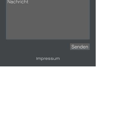
Senden
Impressum
DekoBox
Bhofstrasse 28
8332 Russikon
Schweiz
E-Mail:
dekobox@hispeed.ch
Telefon: 0794526007
Internet:
https://www.dekobox.net
Vertretungsberechtigte Personen:
Geschäftsführung : Karin Knoblauch
UID: CHE-391.769.461